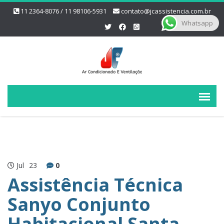
11 2364-8076 / 11 98106-5931
contato@jcassistencia.com.br
Whatsapp
Jul
23
0
Assistência Técnica
Sanyo Conjunto
Habitacional Santa