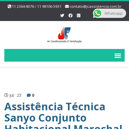
11 2364-8076 / 11 98106-5931
contato@jcassistencia.com.br
Whatsapp
Jul
23
0
Assistência Técnica
Sanyo Conjunto
Habitacional Marechal