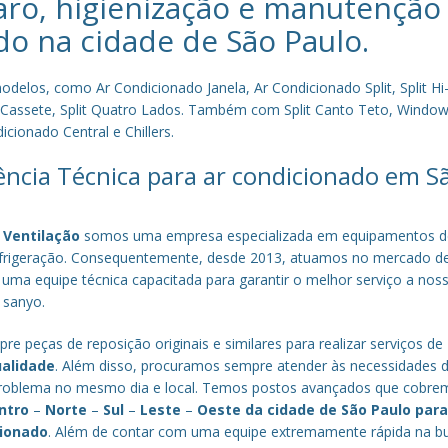
aro, higienização e manutenção
do na cidade de
São Paulo
.
los, como Ar Condicionado Janela, Ar Condicionado Split, Split Hi-
plit Cassete, Split Quatro Lados. Também com Split Canto Teto, Window 
cionado Central e Chillers.
tência Técnica para ar condicionado em S
 Ventilação
somos uma empresa especializada em equipamentos d
efrigeração. Consequentemente, desde 2013, atuamos no mercado d
 uma equipe técnica capacitada para garantir o melhor serviço a nos
a sanyo.
re peças de reposição originais e similares para realizar serviços de
ualidade
. Além disso, procuramos sempre atender às necessidades 
o problema no mesmo dia e local. Temos postos avançados que cobr
ntro
–
Norte
–
Sul
–
Leste
–
Oeste da cidade de
São Paulo
par
cionado
. Além de contar com uma equipe extremamente rápida na b