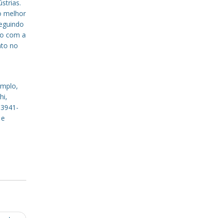
strias.
o melhor
eguindo
to com a
nto no
emplo,
hi,
 3941-
 e