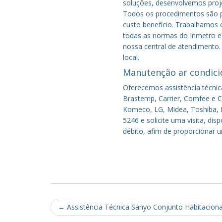
soluções, desenvolvemos proje
Todos os procedimentos são pe
custo benefício.
Trabalhamos c
todas as normas do Inmetro e 
nossa central de atendimento.
local.
Manutenção ar condici
Oferecemos assistência técnic
Brastemp, Carrier, Comfee e Co
Komeco, LG, Midea, Toshiba, P
5246 e solicite uma visita, di
débito, afim de proporcionar 
Post
←
Assistência Técnica Sanyo Conjunto Habitacional