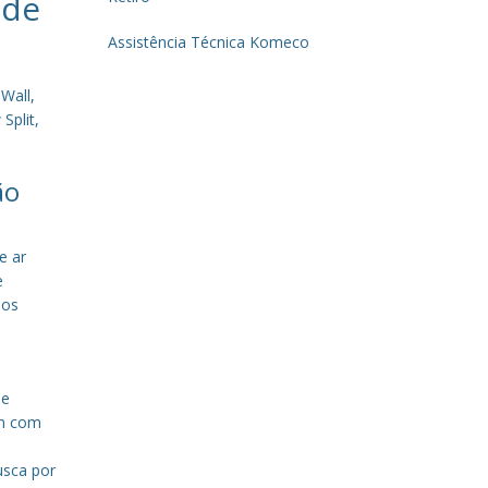
 de
Assistência Técnica Komeco
Wall,
Split,
ão
e ar
e
sos
de
em com
a
usca por