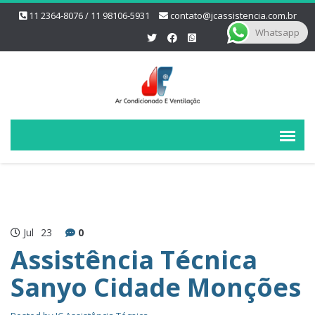
11 2364-8076 / 11 98106-5931
contato@jcassistencia.com.br
Whatsapp
Jul
23
0
Assistência Técnica
Sanyo Cidade Monções