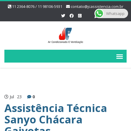
11 2364-8076 / 11 98106-5931
contato@jcassistencia.com.br
Whatsapp
Jul
23
0
Assistência Técnica
Sanyo Chácara
Gaivotas