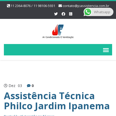
11 2364-8076 / 11 98106-5931
contato@jcassistencia.com.br
Whatsapp
Dez
03
0
Assistência Técnica
Philco Jardim Ipanema