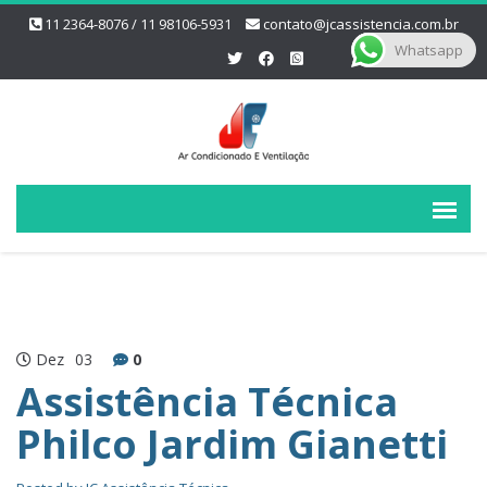
11 2364-8076 / 11 98106-5931
contato@jcassistencia.com.br
Whatsapp
Dez
03
0
Assistência Técnica
Philco Jardim Gianetti